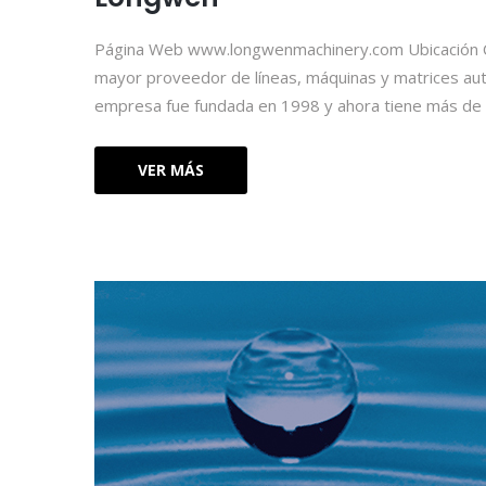
Página Web www.longwenmachinery.com Ubicación Chin
mayor proveedor de líneas, máquinas y matrices aut
empresa fue fundada en 1998 y ahora tiene más de 
VER MÁS