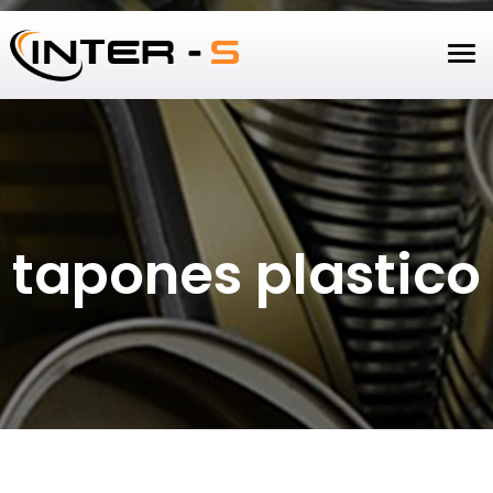
Tog
navi
tapones plastico